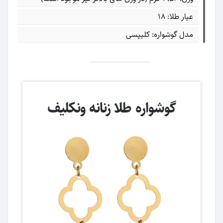
عیار طلا: ۱۸
مدل گوشواره: کلیپسی
گوشواره طلا زنانه ونکلیف