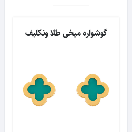
گوشواره میخی طلا ونکلیف