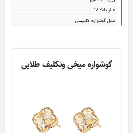
عیار طلا: ۱۸
مدل گوشواره: کلیپسی
گوشواره میخی ونکلیف طلایی