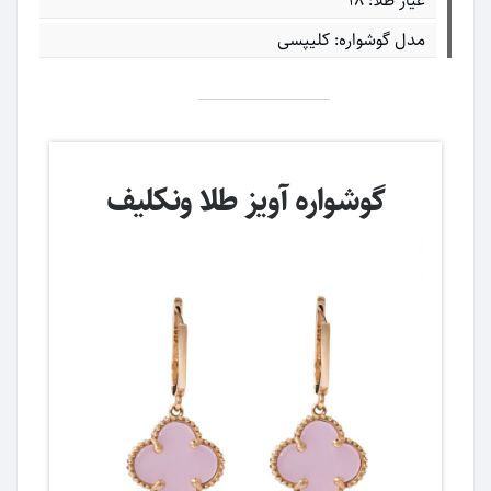
عیار طلا: ۱۸
مدل گوشواره: کلیپسی
گوشواره آویز طلا ونکلیف