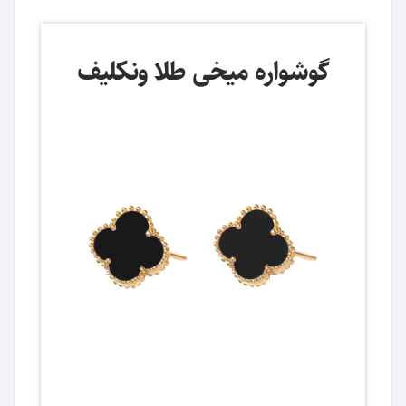
گوشواره میخی طلا ونکلیف