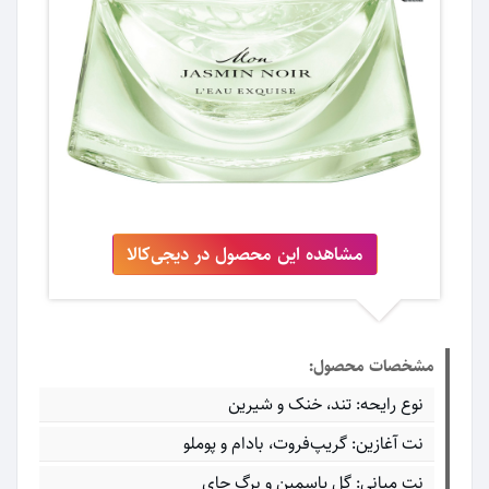
مشاهده این محصول در دیجی‌کالا
مشخصات محصول:
نوع رایحه: تند، خنک و شیرین
نت آغازین: گریپ‌فروت، بادام و پوملو
نت میانی: گل یاسمین و برگ چای