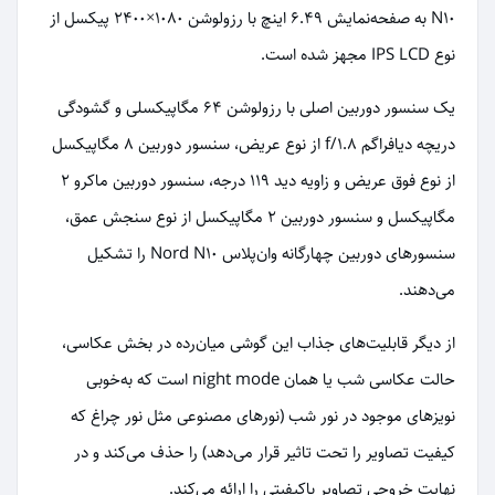
N10 به صفحه‌نمایش 6.49 اینچ با رزولوشن 1080×2400 پیکسل از
نوع IPS LCD مجهز شده است.
یک سنسور دوربین اصلی با رزولوشن 64 مگاپیکسلی و گشودگی
دریچه دیافراگم f/1.8 از نوع عریض، سنسور دوربین 8 مگاپیکسل
از نوع فوق عریض و زاویه دید 119 درجه، سنسور دوربین ماکرو 2
مگاپیکسل و سنسور دوربین 2 مگاپیکسل از نوع سنجش عمق،
سنسور‌های دوربین چهار‌‌گانه وان‌پلاس Nord N10 را تشکیل
می‌دهند.
از دیگر قابلیت‌های جذاب این گوشی میان‌رده در بخش عکاسی،
حالت عکاسی شب یا همان night mode است که به‌خوبی
نویز‌های موجود در نور شب (نور‌های مصنوعی مثل نور چراغ که
کیفیت تصاویر را تحت تاثیر قرار می‌دهد) را حذف می‌کند و در
نهایت خروجی تصاویر با‌کیفیتی را ارائه می‌کند.