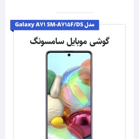
مدل Galaxy A71 SM-A715F/DS
گوشی موبایل سامسونگ