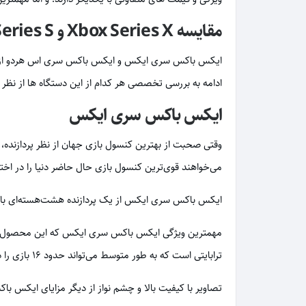
مقایسه Xbox Series X و Xbox Series S
ایکس باکس سری ایکس و ایکس باکس سری اس هردو از کنسو
ادامه به بررسی تخصصی هر کدام از این دستگاه ها از نظر 
ایکس باکس سری ایکس
وقتی صحبت از بهترین کنسول بازی جهان از نظر پردازند
می‌خواهند قوی‌ترین کنسول بازی حال حاضر دنیا را در اختی
ایکس باکس سری ایکس از یک پردازنده هشت‌هسته‌ای با فرکانس 3.8 گیگاهرتز برخوردار است و پردازنده‌ی گرافیکی آن نیز از شخصی‌سازی‌شده‌ی RDNA 2 با 
ترابایتی است که به طور متوسط ​​می‌تواند حدود 16 بازی را ذخیره کند. این در حالی است که ایکس باکس سری اس به دلیل داشتن 512 گیگابایت حافظه تنها قادر به ذخیره 5 یا 6 بازی است.
تصاویر با کیفیت بالا و چشم نواز از دیگر مزایای ایکس باکس سری ایکس است. رزولوشن ص