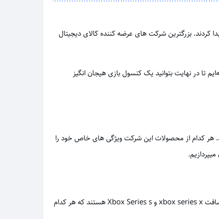
یدا کردند. بزرگترین شرکت های عرضه کننده کالای دیجیتال
ایم تا در نهایت بتوانید یک کنسول بازی هیجان انگیز
ر چند سال اخیر مورد استفاده کاربران قرار گرفته‌اند از شرکت های مایکروسافت، سونی و Nintendo Switch بوده‌اند. هر کدام از محصولات این شرکت ویژگی های خاص خود را
میپردازیم.
ایکس باکس ها از معروف ترین و محبوب ترین کنسول های بازی در میان گیمر ها هستند. معروف ترین کنسول های بازی کمپانی مایکروسافت xbox series x و Xbox Series s هستند که هر کدام