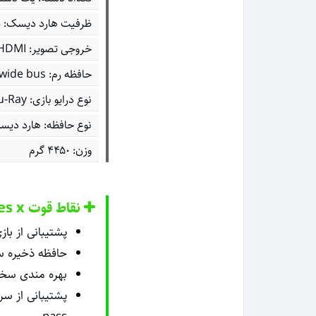
ظرفیت هارد دیسک: ی
خروجی تصویر: HDMI با پشتیبانی از فرمت‌های 4K و HDR
حافظه رم: 16GB GDDR6 w/320 bit-wide bus
نوع درایو بازی: 4K UHD Blu-Ray
نوع حافظه: هارد دیسک 
وزن: ۴۴۵۰ گرم
نقاط قوت Xbox Series x
پشتیبانی از با
حافظه ذخیره سا
بهره مندی سخت