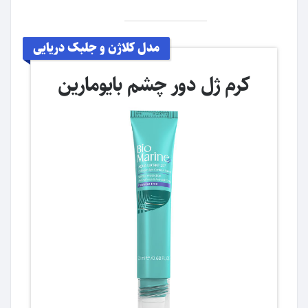
مدل کلاژن و جلبک دریایی
کرم ژل دور چشم بایومارین