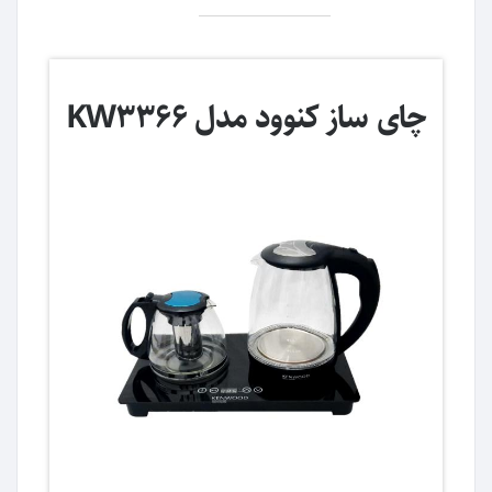
چای ساز کنوود مدل KW3366