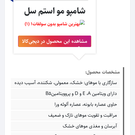
شامپو مو استم سل
مشاهده این محصول در دیجی‌کالا
مشخصات محصول:
سازگاری با موهای: خشک، معمولی، شکننده، آسیب دیده
دارای ویتامین E ،A و D و پروویتامینB5
حاوی عصاره بابونه، عصاره آلوئه ورا
مراقبت و تقویت موهای نازک و ضعیف
آبرسان و مغذی موهای خشک